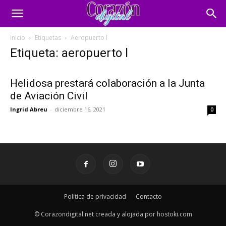
Inicio
Etiquetas
Aeropuerto l
Etiqueta: aeropuerto l
Helidosa prestará colaboración a la Junta
de Aviación Civil
Ingrid Abreu
-
diciembre 16, 2021
0
Política de privacidad
Contacto
© Corazondigital.net creada y alojada por hostoki.com