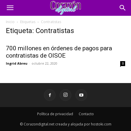
Inicio
Etiquetas
Contratistas
Etiqueta: Contratistas
700 millones en órdenes de pagos para
contratistas de OISOE
Ingrid Abreu
-
octubre 22, 2020
0
Política de privacidad
Contacto
© Corazondigital.net creada y alojada por hostoki.com