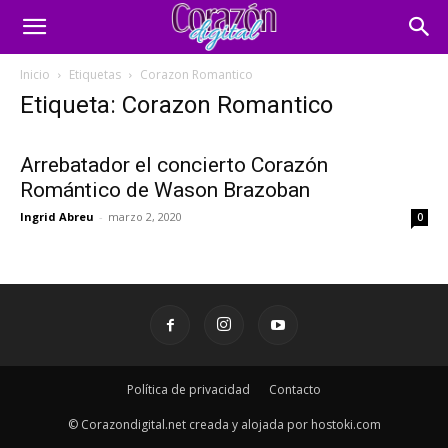
Inicio
Etiquetas
Corazon Romantico
Etiqueta: Corazon Romantico
Arrebatador el concierto Corazón
Romántico de Wason Brazoban
Ingrid Abreu
-
marzo 2, 2020
0
Política de privacidad
Contacto
© Corazondigital.net creada y alojada por hostoki.com