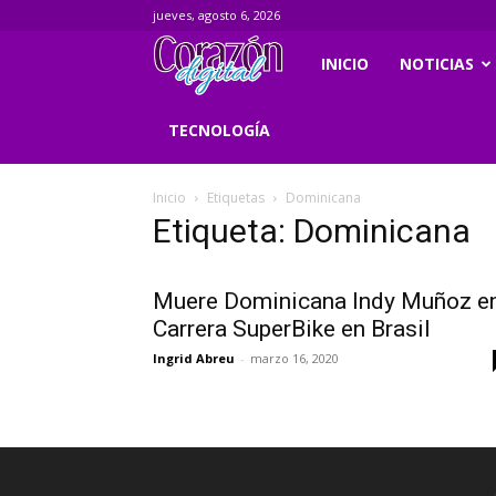
jueves, agosto 6, 2026
Corazondigital.net
INICIO
NOTICIAS
TECNOLOGÍA
Inicio
Etiquetas
Dominicana
Etiqueta: Dominicana
Muere Dominicana Indy Muñoz e
Carrera SuperBike en Brasil
Ingrid Abreu
-
marzo 16, 2020