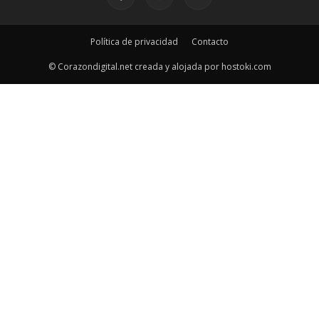
Política de privacidad
Contacto
© Corazondigital.net creada y alojada por hostoki.com