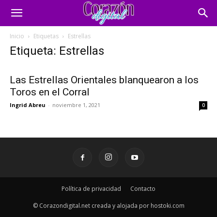
Inicio
Etiquetas
Estrellas
Etiqueta: Estrellas
Las Estrellas Orientales blanquearon a los
Toros en el Corral
Ingrid Abreu
-
noviembre 1, 2021
0
Política de privacidad
Contacto
© Corazondigital.net creada y alojada por hostoki.com