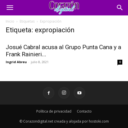
Inicio
Etiquetas
Expropiación
Etiqueta: expropiación
Josué Cabral acusa al Grupo Punta Cana y a
Frank Rainieri...
Ingrid Abreu
-
julio 8, 2021
0
Política de privacidad
Contacto
© Corazondigital.net creada y alojada por hostoki.com