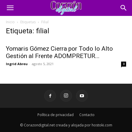
Inicio
Etiquetas
Filial
Etiqueta: filial
Yomaris Gómez Cierra por Todo lo Alto
Gestión al Frente ADOMPRETUR...
Ingrid Abreu
-
agosto 5, 2021
0
Política de privacidad
Contacto
© Corazondigital.net creada y alojada por hostoki.com