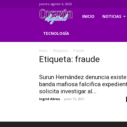
jueves, agosto 6, 2026
Corazondigital.net
INICIO
NOTICIAS
TECNOLOGÍA
Inicio
Etiquetas
Fraude
Etiqueta: fraude
Surun Hernández denuncia existe
banda mafiosa falcifica expedien
solicita investigar al...
Ingrid Abreu
-
junio 15, 2021