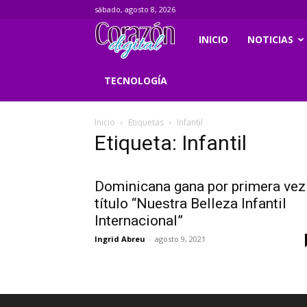
sábado, agosto 8, 2026
Corazondigital.net
INICIO
NOTICIAS
TECNOLOGÍA
Inicio
Etiquetas
Infantil
Etiqueta: Infantil
Dominicana gana por primera vez
título “Nuestra Belleza Infantil
Internacional”
Ingrid Abreu
-
agosto 9, 2021