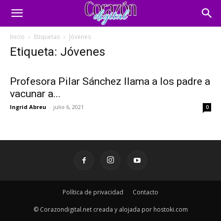
Inicio
Etiquetas
Jóvenes
Etiqueta: Jóvenes
Profesora Pilar Sánchez llama a los padre a
vacunar a...
Ingrid Abreu
-
julio 6, 2021
0
Política de privacidad
Contacto
© Corazondigital.net creada y alojada por hostoki.com