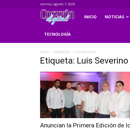
viernes, agosto 7, 2026
Corazondigital.net
INICIO
NOTICIAS
TECNOLOGÍA
Inicio
Etiquetas
Luis Severino
Etiqueta: Luis Severino
Anuncian la Primera Edición de l