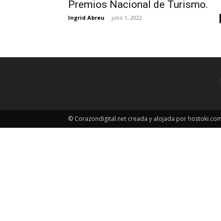
Premios Nacional de Turismo.
Ingrid Abreu
-
julio 1, 2022
© Corazondigital.net creada y alojada por hostoki.co