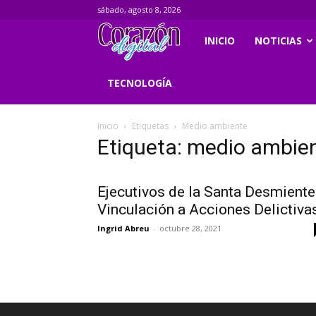
sábado, agosto 8, 2026
Corazondigital.net
INICIO
NOTICIAS
TECNOLOGÍA
Inicio
Etiquetas
Medio ambiente
Etiqueta: medio ambie
Ejecutivos de la Santa Desmient
Vinculación a Acciones Delictiva
Ingrid Abreu
-
octubre 28, 2021