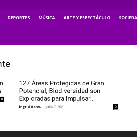
DEPORTES
MÚSICA
ARTE Y ESPECTÁCULO
SOCIED
nte
en
127 Áreas Protegidas de Gran
s
Potencial, Biodiversidad son
Exploradas para Impulsar...
0
Ingrid Abreu
-
julio 7, 2021
0