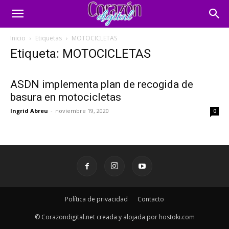
Inicio
Etiquetas
MOTOCICLETAS
Etiqueta: MOTOCICLETAS
ASDN implementa plan de recogida de
basura en motocicletas
Ingrid Abreu
-
noviembre 19, 2020
0
Política de privacidad
Contacto
© Corazondigital.net creada y alojada por hostoki.com