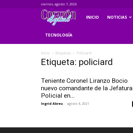
viernes, agosto 7, 2026
Corazondigital.net
INICIO
NOTICIAS
TECNOLOGÍA
Inicio
Etiquetas
Policiard
Etiqueta: policiard
Teniente Coronel Liranzo Bocio
nuevo comandante de la Jefatura
Policial en...
Ingrid Abreu
-
agosto 4, 2021