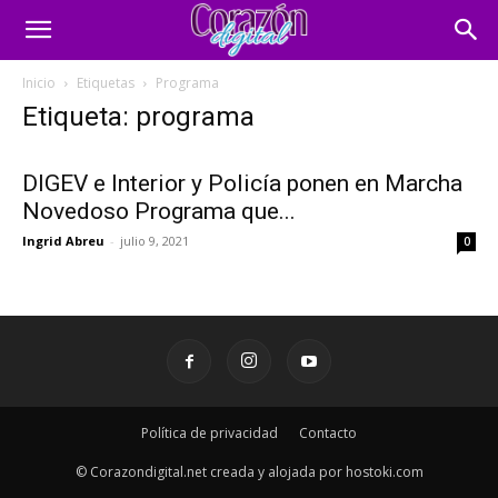
Inicio
Etiquetas
Programa
Etiqueta: programa
DIGEV e Interior y Policía ponen en Marcha
Novedoso Programa que...
Ingrid Abreu
-
julio 9, 2021
0
Política de privacidad
Contacto
© Corazondigital.net creada y alojada por hostoki.com