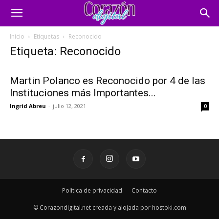
Inicio
Etiquetas
Reconocido
Etiqueta: Reconocido
Martin Polanco es Reconocido por 4 de las
Instituciones más Importantes...
Ingrid Abreu
-
julio 12, 2021
0
Política de privacidad
Contacto
© Corazondigital.net creada y alojada por hostoki.com