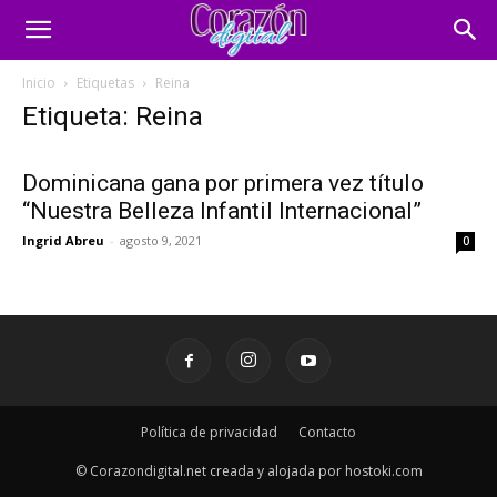
Inicio
Etiquetas
Reina
Etiqueta: Reina
Dominicana gana por primera vez título
“Nuestra Belleza Infantil Internacional”
Ingrid Abreu
-
agosto 9, 2021
0
Política de privacidad
Contacto
© Corazondigital.net creada y alojada por hostoki.com