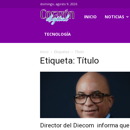
domingo, agosto 9, 2026
Corazondigital.net
INICIO
NOTICIAS
TECNOLOGÍA
Inicio
Etiquetas
Título
Etiqueta: Título
Director del Diecom informa que