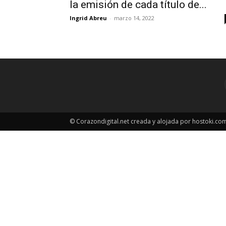
la emisión de cada título de...
Ingrid Abreu
-
marzo 14, 2022
© Corazondigital.net creada y alojada por hostoki.co