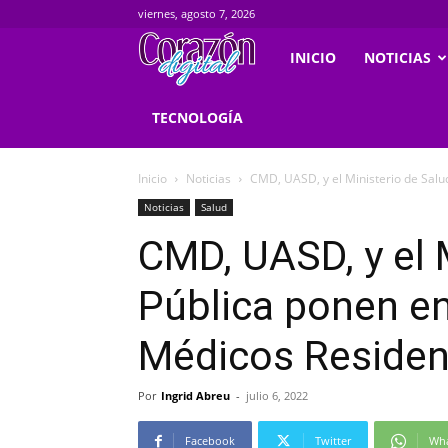
viernes, agosto 7, 2026
Corazondigital.net
INICIO
NOTICIAS
TECNOLOGÍA
Inicio
Noticias
CMD, UASD, y el Ministerio de Sal
Noticias
Salud
CMD, UASD, y el 
Pública ponen e
Médicos Residen
Por
Ingrid Abreu
-
julio 6, 2022
Facebook
Twitter
Wh