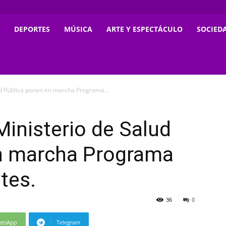
DEPORTES
MÚSICA
ARTE Y ESPECTÁCULO
SOCIED
ud Pública ponen en marcha Programa...
Ministerio de Salud
n marcha Programa
tes.
36
0
atsApp
Telegram