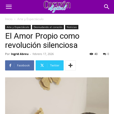
Inicio
Arte y Espectáculo
Arte y Espectáculo
Desnudando el corazón
Noticias
El Amor Propio como
revolución silenciosa
Por
Ingrid Abreu
-
febrero 17, 2026
40
0
Facebook
Twitter