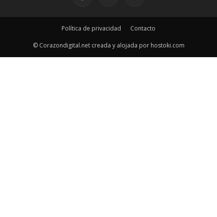
Política de privacidad
Contacto
© Corazondigital.net creada y alojada por hostoki.com