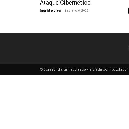
Ataque Cibernético
Ingrid Abreu
-
febrero 6, 2022
© Corazondigital.net creada y alojada por hostoki.co