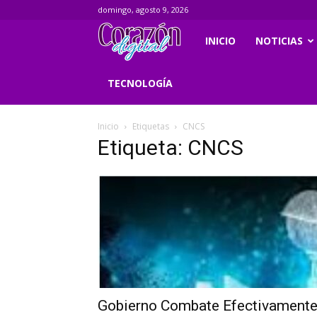
domingo, agosto 9, 2026
Corazondigital.net
INICIO
NOTICIAS
TECNOLOGÍA
Inicio
Etiquetas
CNCS
Etiqueta: CNCS
Gobierno Combate Efectivament