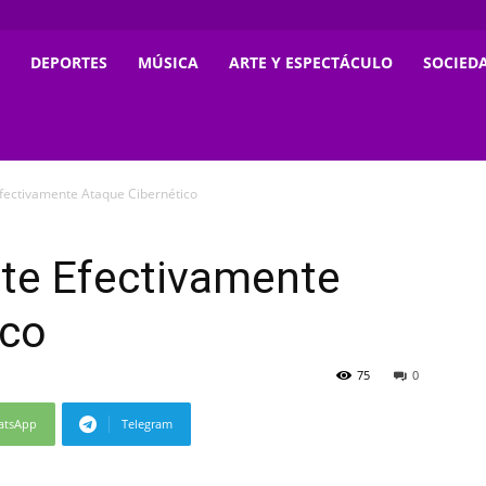
DEPORTES
MÚSICA
ARTE Y ESPECTÁCULO
SOCIED
ectivamente Ataque Cibernético
te Efectivamente
ico
75
0
atsApp
Telegram