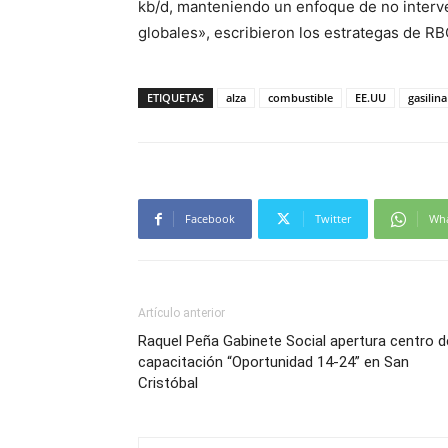
kb/d, manteniendo un enfoque de no interve
globales», escribieron los estrategas de RBC
ETIQUETAS
alza
combustible
EE.UU
gasilina
Facebook
Twitter
Wh
Artículo anterior
Raquel Peña Gabinete Social apertura centro d
capacitación “Oportunidad 14-24” en San
Cristóbal