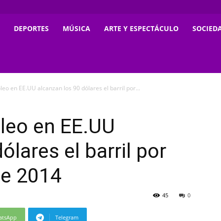
DEPORTES
MÚSICA
ARTE Y ESPECTÁCULO
SOCIED
leo en EE.UU alcanzan los 90 dólares el barril por...
óleo en EE.UU
ólares el barril por
de 2014
45
0
atsApp
Telegram