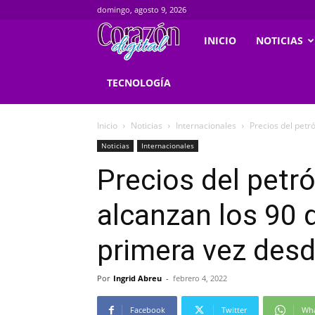
domingo, agosto 9, 2026
Corazondigital.net
INICIO
NOTICIAS
TECNOLOGÍA
Inicio
Noticias
Internacionales
Precios del petró
Noticias
Internacionales
Precios del petr
alcanzan los 90 d
primera vez des
Por
Ingrid Abreu
-
febrero 4, 2022
Facebook
Twitter
Wh