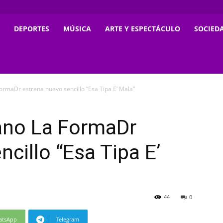
DEPORTES
MÚSICA
ARTE Y ESPECTÁCULO
SOCIED
rmaDr estrena nuevo sencillo “Esa Tipa E’ Mala”
ano La FormaDr
cillo “Esa Tipa E’
44
0
atsApp
Telegram