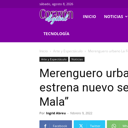
sábado, agosto 8, 2026
Corazondigital.net
INICIO
NOTICIAS
TECNOLOGÍA
Inicio
Arte y Espectáculo
Merenguero urbano La Fo
Arte y Espectáculo
Noticias
Merenguero urb
estrena nuevo sen
Mala”
Por
Ingrid Abreu
-
febrero 9, 2022
Facebook
Twitter
Wh