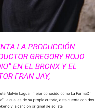
ENTA LA PRODUCCIÓN
ODUCTOR GREGORY ROJO
IO” EN EL BRONX Y EL
OR FRAN JAY,
rete Melvin Lagual, mejor conocido como La FormaDr,
a”, la cual es de su propia autoría, esta cuenta con dos
eño y la canción original de solista.