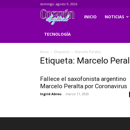
domingo, agosto 9, 2026
Corazondigital.net
INICIO
NOTICIAS
TECNOLOGÍA
Inicio
Etiquetas
Marcelo Peralta
Etiqueta: Marcelo Pera
Fallece el saxofonista argentino
Marcelo Peralta por Coronavirus
Ingrid Abreu
-
marzo 11, 2020