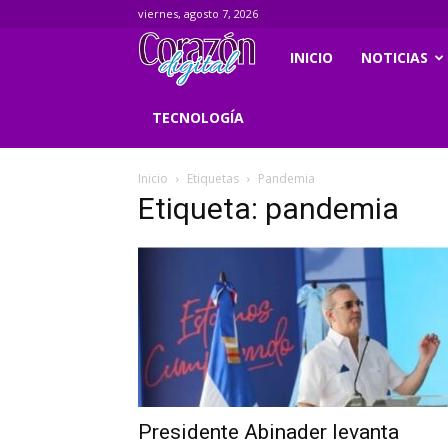
viernes, agosto 7, 2026
Corazondigital.net
INICIO
NOTICIAS
TECNOLOGÍA
Inicio
Etiquetas
Pandemia
Etiqueta: pandemia
Presidente Abinader levanta