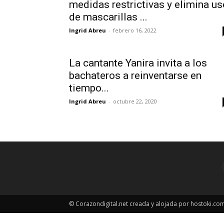
medidas restrictivas y elimina us
de mascarillas ...
Ingrid Abreu
-
febrero 16, 2022
La cantante Yanira invita a los
bachateros a reinventarse en
tiempo...
Ingrid Abreu
-
octubre 22, 2020
© Corazondigital.net creada y alojada por hostoki.co