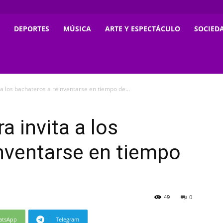
DEPORTES
MÚSICA
ARTE Y ESPECTÁCULO
SOCIED
 a los bachateros a reinventarse en tiempo de...
a invita a los
nventarse en tiempo
49
0
atsApp
Telegram