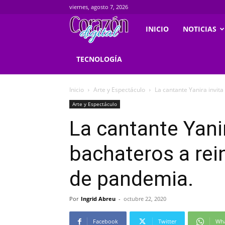
viernes, agosto 7, 2026
Corazondigital.net
INICIO
NOTICIAS
TECNOLOGÍA
Inicio
Arte y Espectáculo
La cantante Yanira invita
Arte y Espectáculo
La cantante Yanir
bachateros a rei
de pandemia.
Por
Ingrid Abreu
-
octubre 22, 2020
Facebook
Twitter
Wh