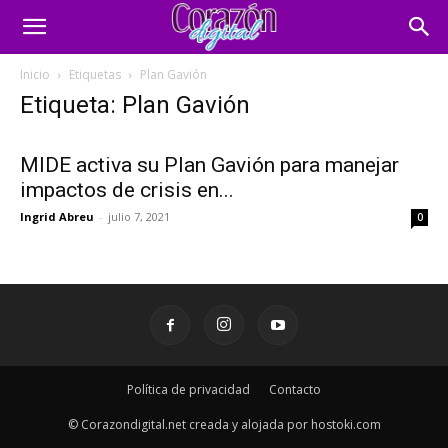
Inicio
Etiquetas
Plan Gavión
Etiqueta: Plan Gavión
MIDE activa su Plan Gavión para manejar
impactos de crisis en...
Ingrid Abreu
-
julio 7, 2021
0
Política de privacidad
Contacto
© Corazondigital.net creada y alojada por hostoki.com