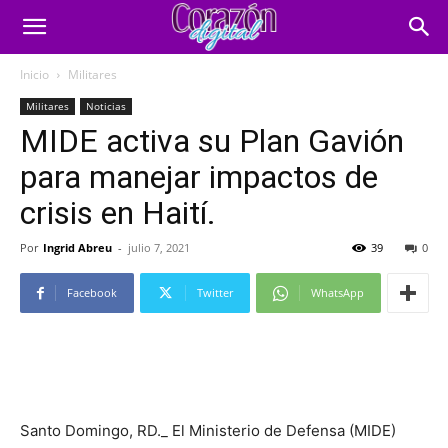
Inicio
Militares
Militares
Noticias
MIDE activa su Plan Gavión
para manejar impactos de
crisis en Haití.
Por
Ingrid Abreu
-
julio 7, 2021
39
0
Facebook
Twitter
WhatsApp
Santo Domingo, RD._ El Ministerio de Defensa (MIDE)