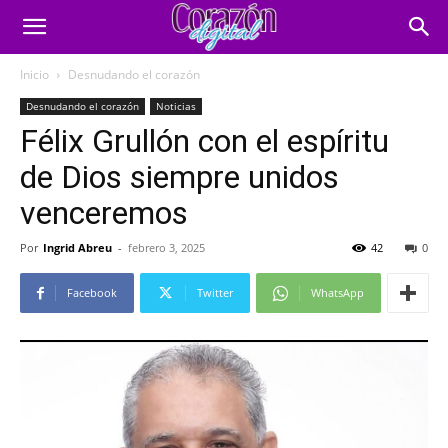
Inicio
Desnudando el corazón
Desnudando el corazón
Noticias
Félix Grullón con el espíritu
de Dios siempre unidos
venceremos
Por
Ingrid Abreu
-
febrero 3, 2025
42
0
Facebook
Twitter
WhatsApp