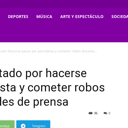
DEPORTES
MÚSICA
ARTE Y ESPECTÁCULO
SOCIED
por hacerse pasar por periodista y cometer robos durante...
tado por hacerse
ista y cometer robos
des de prensa
36
0
atsApp
Telegram