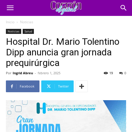
Inicio
Noticias
Noticias
Salud
Hospital Dr. Mario Tolentino
Dipp anuncia gran jornada
prequirúrgica
Por
Ingrid Abreu
-
febrero 1, 2025
19
0
Facebook
Twitter