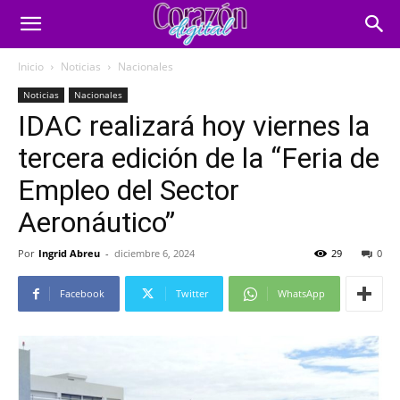
Inicio
Noticias
Nacionales
Noticias
Nacionales
IDAC realizará hoy viernes la
tercera edición de la “Feria de
Empleo del Sector
Aeronáutico”
Por
Ingrid Abreu
-
diciembre 6, 2024
29
0
Facebook
Twitter
WhatsApp