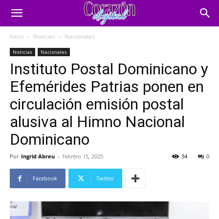
Inicio
Noticias
Nacionales
Noticias
Nacionales
Instituto Postal Dominicano y
Efemérides Patrias ponen en
circulación emisión postal
alusiva al Himno Nacional
Dominicano
Por
Ingrid Abreu
-
febrero 15, 2025
34
0
Facebook
Twitter