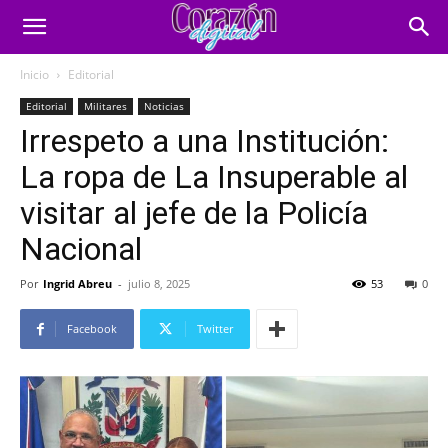
Inicio
Editorial
Editorial
Militares
Noticias
Irrespeto a una Institución:
La ropa de La Insuperable al
visitar al jefe de la Policía
Nacional
Por
Ingrid Abreu
-
julio 8, 2025
53
0
Facebook
Twitter