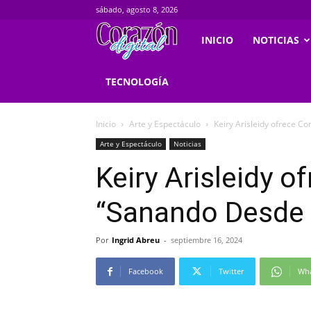
sábado, agosto 8, 2026
Corazondigital.net
INICIO
NOTICIAS
TECNOLOGÍA
Inicio
Arte y Espectáculo
Keiry Arisleidy ofrece C
Arte y Espectáculo
Noticias
Keiry Arisleidy o
“Sanando Desde 
Por
Ingrid Abreu
-
septiembre 16, 2024
Facebook
Twitter
Wh