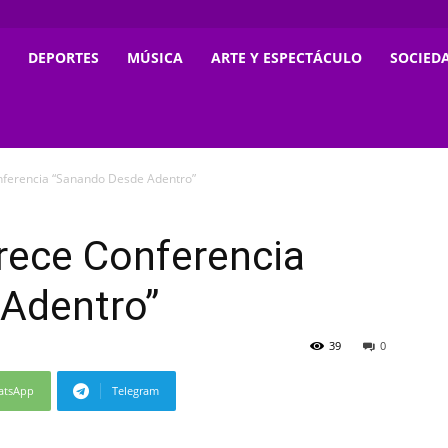
DEPORTES
MÚSICA
ARTE Y ESPECTÁCULO
SOCIED
onferencia “Sanando Desde Adentro”
frece Conferencia
Adentro”
39
0
atsApp
Telegram