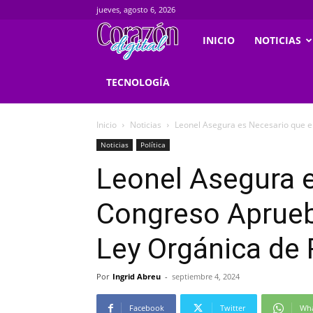
jueves, agosto 6, 2026
Corazondigital.net
INICIO
NOTICIAS
TECNOLOGÍA
Inicio
Noticias
Leonel Asegura es Necesario que el
Noticias
Política
Leonel Asegura e
Congreso Aprueb
Ley Orgánica de
Por
Ingrid Abreu
-
septiembre 4, 2024
Facebook
Twitter
Wh