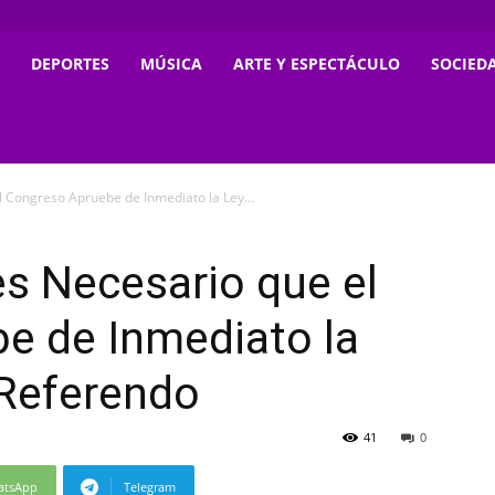
DEPORTES
MÚSICA
ARTE Y ESPECTÁCULO
SOCIED
 Congreso Apruebe de Inmediato la Ley...
s Necesario que el
e de Inmediato la
 Referendo
41
0
atsApp
Telegram