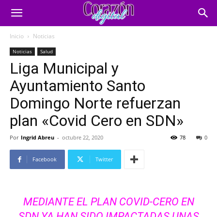
Inicio
Noticias
Noticias
Salud
Liga Municipal y
Ayuntamiento Santo
Domingo Norte refuerzan
plan «Covid Cero en SDN»
Por
Ingrid Abreu
-
octubre 22, 2020
78
0
Facebook
Twitter
MEDIANTE EL PLAN COVID-CERO EN
SDN YA HAN SIDO IMPACTADAS UNAS