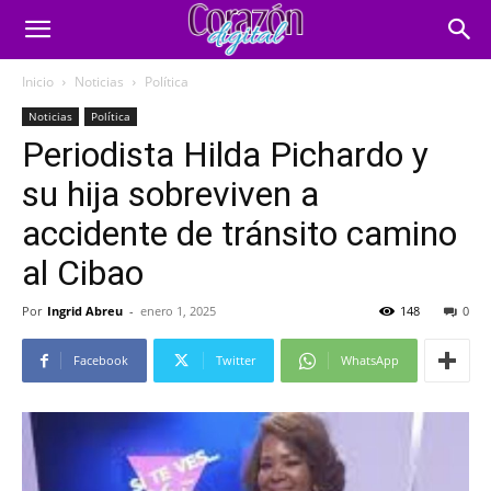
Inicio
Noticias
Política
Noticias
Política
Periodista Hilda Pichardo y
su hija sobreviven a
accidente de tránsito camino
al Cibao
Por
Ingrid Abreu
-
enero 1, 2025
148
0
Facebook
Twitter
WhatsApp