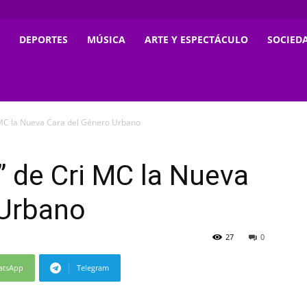
DEPORTES
MÚSICA
ARTE Y ESPECTÁCULO
SOCIED
i MC la Nueva Cara del Género Urbano
” de Cri MC la Nueva
 Urbano
27
0
atsApp
Telegram