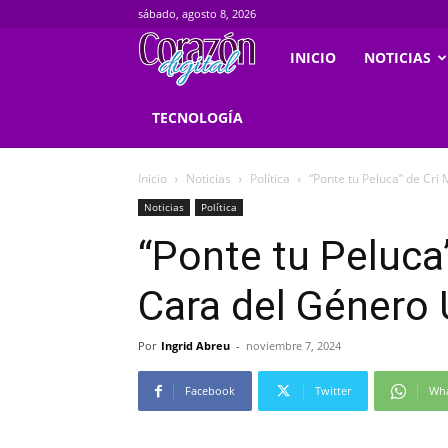
sábado, agosto 8, 2026
Corazondigital.net
INICIO
NOTICIAS
TECNOLOGÍA
Inicio
Noticias
Política
“Ponte tu Peluca” de Cr
Noticias
Política
“Ponte tu Peluca
Cara del Género
Por
Ingrid Abreu
-
noviembre 7, 2024
Facebook
Twitter
Wh