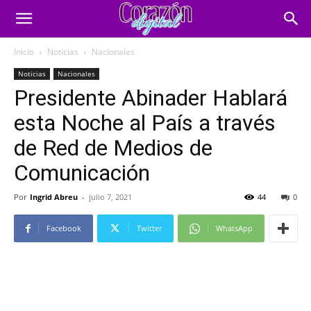
Inicio
Noticias
Nacionales
Noticias
Nacionales
Presidente Abinader Hablará
esta Noche al País a través
de Red de Medios de
Comunicación
Por
Ingrid Abreu
-
julio 7, 2021
44
0
Facebook
Twitter
WhatsApp