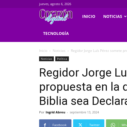
jueves, agosto 6, 2026
Corazondigital.net
INICIO
NOTICIAS
TECNOLOGÍA
Inicio
Noticias
Regidor Jorge Luís Pérez somete prop
Noticias
Política
Regidor Jorge L
propuesta en la q
Biblia sea Decla
Por
Ingrid Abreu
-
septiembre 13, 2024
Facebook
Twitter
Wh