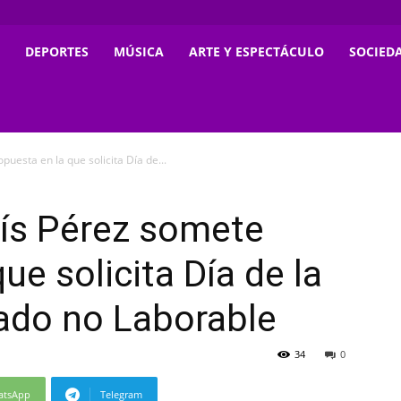
DEPORTES
MÚSICA
ARTE Y ESPECTÁCULO
SOCIED
uesta en la que solicita Día de...
uís Pérez somete
ue solicita Día de la
rado no Laborable
34
0
atsApp
Telegram