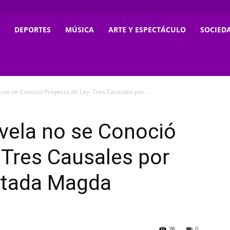
DEPORTES
MÚSICA
ARTE Y ESPECTÁCULO
SOCIED
 no se Conoció Proyecto de Ley Tres Causales por...
vela no se Conoció
 Tres Causales por
utada Magda
26
0