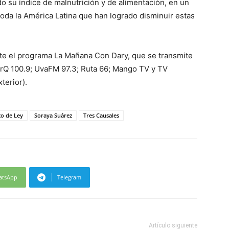
 su índice de malnutrición y de alimentación, en un
oda la América Latina que han logrado disminuir estas
te el programa La Mañana Con Dary, que se transmite
rQ 100.9; UvaFM 97.3; Ruta 66; Mango TV y TV
terior).
to de Ley
Soraya Suárez
Tres Causales
atsApp
Telegram
Artículo siguiente