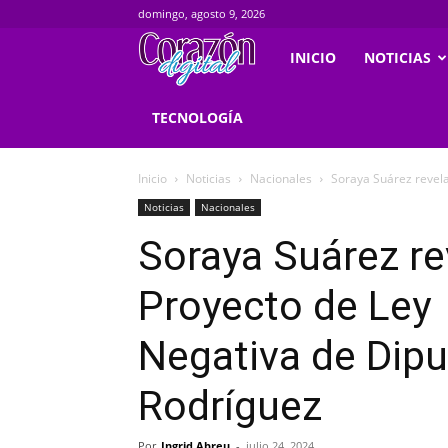
domingo, agosto 9, 2026
Corazondigital.net
INICIO
NOTICIAS
TECNOLOGÍA
Inicio
Noticias
Nacionales
Soraya Suárez revela
Noticias
Nacionales
Soraya Suárez re
Proyecto de Ley
Negativa de Dip
Rodríguez
Por
Ingrid Abreu
-
julio 24, 2024