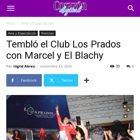
Inicio
Arte y Espectáculo
Arte y Espectáculo
Noticias
Tembló el Club Los Prados
con Marcel y El Blachy
Por
Ingrid Abreu
-
noviembre 23, 2024
39
0
Facebook
Twitter