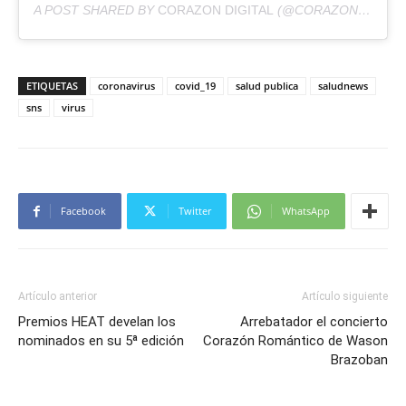
A POST SHARED BY
CORAZON DIGITAL
(@CORAZONDIGITALRD) ON
ETIQUETAS
coronavirus
covid_19
salud publica
saludnews
sns
virus
Facebook
Twitter
WhatsApp
Artículo anterior
Artículo siguiente
Premios HEAT develan los
Arrebatador el concierto
nominados en su 5ª edición
Corazón Romántico de Wason
Brazoban