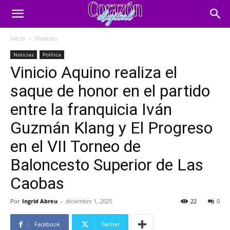
Inicio
Noticias
Noticias
Política
Vinicio Aquino realiza el
saque de honor en el partido
entre la franquicia Iván
Guzmán Klang y El Progreso
en el VII Torneo de
Baloncesto Superior de Las
Caobas
Por
Ingrid Abreu
-
diciembre 1, 2025
22
0
Facebook
Twitter