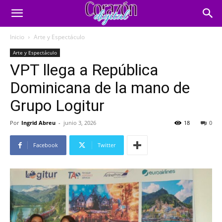
Inicio
Arte y Espectáculo
Arte y Espectáculo
VPT llega a República
Dominicana de la mano de
Grupo Logitur
Por
Ingrid Abreu
-
junio 3, 2026
18
0
Facebook
Twitter