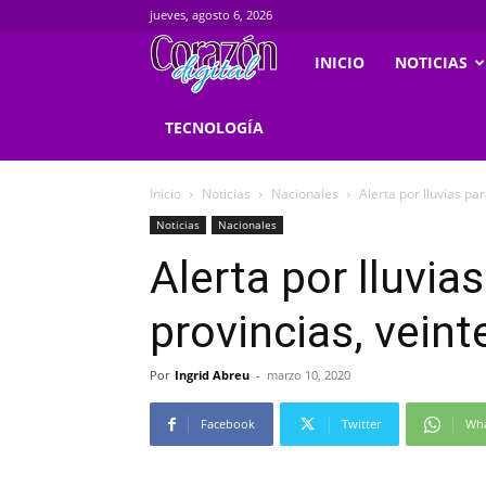
jueves, agosto 6, 2026
Corazondigital.net
INICIO
NOTICIAS
TECNOLOGÍA
Inicio
Noticias
Nacionales
Alerta por lluvias pa
Noticias
Nacionales
Alerta por lluvia
provincias, vein
Por
Ingrid Abreu
-
marzo 10, 2020
Facebook
Twitter
Wh