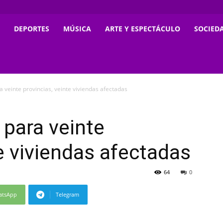
DEPORTES
MÚSICA
ARTE Y ESPECTÁCULO
SOCIED
ra veinte provincias, veinte viviendas afectadas
s para veinte
te viviendas afectadas
64
0
atsApp
Telegram