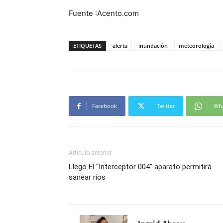
Fuente :Acento.com
ETIQUETAS
alerta
inundación
meteorología
Facebook
Twitter
Wh
Artículo anterior
Llego El “Interceptor 004” aparato permitirá
sanear ríos